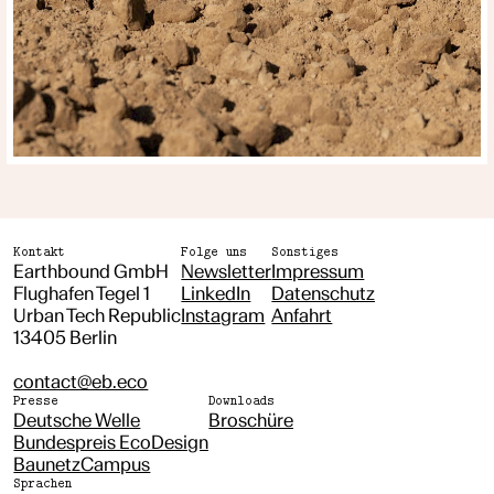
Kontakt
Folge uns
Sonstiges
Earthbound GmbH
Newsletter
Impressum
Flughafen Tegel 1
LinkedIn
Datenschutz
Urban Tech Republic
Instagram
Anfahrt
13405 Berlin
contact@eb.eco
Presse
Downloads
Deutsche Welle
Broschüre
Bundespreis EcoDesign
BaunetzCampus
Sprachen