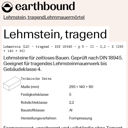
Lehmstein, tragend
Lehmmauermörtel
Lehmstein, tragend
Lehmstein (LS) – tragend – DIN 18945 – p 5 – II – 2,2 – S (295
× 140 × 90)
Lehmsteine für zeitloses Bauen. Geprüft nach DIN 18945.
Geeignet für tragendes Lehmsteinmauerwerk bis
Gebäudeklasse 4.
Technische Daten
Maße (mm)
295 × 140 × 90
Festigkeitsklasse
5
Rohdichteklasse
2,2
Baustoffklasse
A1
Herstellungsverfahren
Formpressung
Formgepresst, ungebrannt und vollständig ohne Zement.